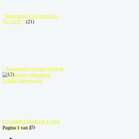
" Boegbeeld voor linieschip
'De Delft' "
(21)
" Mariabeeld voor het Archeon
"
(12)
Grotesken bibliotheek Leidse
Sterrenwacht
(3)
Pagina 1 van 2